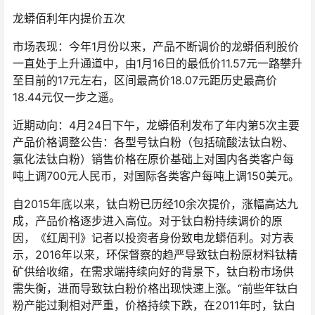
龙蟒佰利年内提价五次
市场表现：今年1月份以来，产品不断调价的龙蟒佰利股价
一直处于上升通道中，由1月16日的最低价11.57元一路攀升
至目前的17元左右，区间最高价18.07元距历史最高价
18.44元仅一步之遥。
近期动向：4月24日下午，龙蟒佰利发布了年内第5次主要
产品价格调整公告：各型号钛白粉（包括硫酸法钛白粉、
氯化法钛白粉）销售价格在原价基础上对国内各类客户每
吨上调700元人民币，对国际各类客户每吨上调150美元。
自2015年底以来，钛白粉已历经10余次提价，涨幅高达九
成，产品价格逐步进入高位。对于钛白粉持续调价的原
因，《红周刊》记者以投资者身份致电龙蟒佰利。对方表
示，2016年以来，环保督察的趋严导致钛白粉原材料钛精
矿供给收缩，在需求端持续向好的背景下，钛白粉市场供
需失衡，进而导致钛白粉价格出现快速上涨。“前些年钛白
粉产能过剩相对严重，价格持续下跌，在2011年时，钛白