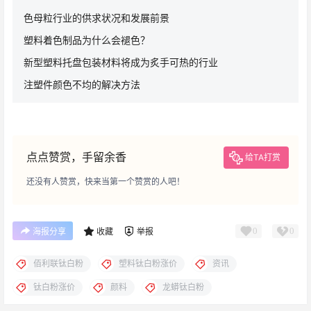
色母粒行业的供求状况和发展前景
塑料着色制品为什么会褪色？
新型塑料托盘包装材料将成为炙手可热的行业
注塑件颜色不均的解决方法
点点赞赏，手留余香
给TA打赏
还没有人赞赏，快来当第一个赞赏的人吧！
0
0
海报分享
收藏
举报
佰利联钛白粉
塑料钛白粉涨价
资讯
钛白粉涨价
颜料
龙蟒钛白粉