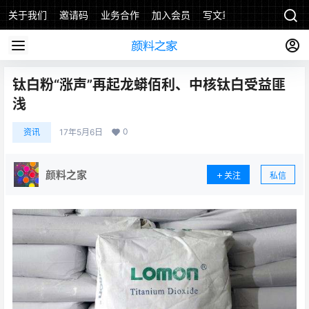
关于我们
邀请码
业务合作
加入会员
写文章
钛白粉“涨声”再起龙蟒佰利、中核钛白受益匪
浅
0
资讯
17年5月6日
颜料之家
关注
私信