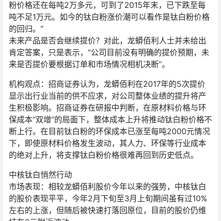
粉价格还在每吨2万多元，可到了2015年末，已下跌至每
吨不足1万元。如今的钛白粉涨价潮可以看作是钛白粉价格
的回归。”
未来产品是否会继续提价？对此，龙蟒佰利人士并未给出
肯定答案，只是表示，“公司目前没有明确的提价预期，未
来是否提价要根据订单和市场情况相机决断”。
机构观点：招商证券认为，龙蟒佰利在2017年的5次提价
显示出行业当前的供不应求，对公司整体业绩的提升将产
生积极影响。招商证券在研报中判断，在原材料价格与环
保成本“双增”的局面下，整体成本上升将推动钛白粉价格不
断上行。在目前钛白粉的环保成本已涨至每吨2000元情况
下，即使原材料价格发生波动，其人力、环保等行业成本
的绝对上升，将支撑钛白粉价格很难再回到历史低点。
中核钛白悄然行动
市场表现：相较龙蟒佰利股价今年以来的强势，中核钛白
的股价表现平平，今年2月下旬至3月上旬期间虽有过10%
左右的上涨，但随后被快速打落回原位，目前的股价仍维