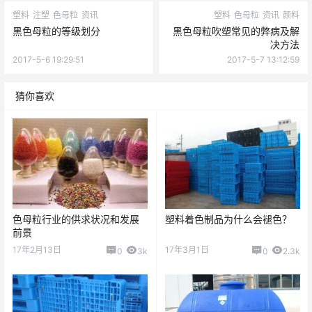
塑料
注塑
色母粒
资讯
塑料
色母粒
资讯
颜料
黑色母粒的等级划分
黑色母粒吹塑常见的弊病及解
决方法
2017-5-6 19:29:51
2017-5-7 13:12:59
猜你喜欢
色母粒行业的供求状况和发展
塑料着色制品为什么会褪色？
前景
17年2月13日
17年3月1日
0
3k
0
2.3k