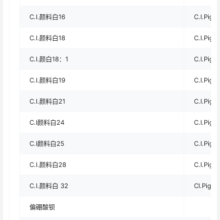
C.I.颜料白16
C.I.Pigm
C.I.颜料白18
C.I.Pigm
C.I.颜白18：1
C.I.Pigm
C.I.颜料白19
C.I.Pig
C.I.颜料白21
C.I.Pig
C.I颜料白24
C.I.Pig
C.I颜料白25
C.I.Pig
C.I.颜料白28
C.I.Pig
C.I.颜料白 32
CI.Pigm
偏硼酸钡