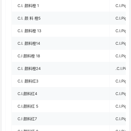
C.I. 颜料橙 1
C.I.Pig
C.I. 颜 料 橙5
C.I.Pig
C.I. 颜料橙 13
C.I.Pig
C.I. 颜料橙14
C.I.Pig
C.I 颜料橙 18
C.I.Pig
C.I. 颜料橙24
.C.I.Pig
C.I. 颜料红3
C.I.Pig
C.I.颜料红4
C.I.Pig
C.I.颜料红 5
C.I.Pigm
C.I 颜料红7
C.I.Pigm