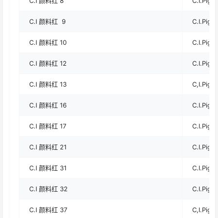
C.I 颜料红 8
C.I.Pigm
C.I 颜料红 9
C.I.Pigm
C.I 颜料红 10
C.I.Pigm
C.I 颜料红 12
C.I.Pigm
C.I 颜料红 13
C,I.Pigm
C.I 颜料红 16
C.I.Pigm
C.I 颜料红 17
C.I.Pigm
C.I 颜料红 21
C.I.Pig
C.I 颜料红 31
C.I.Pig
C.I 颜料红 32
C.I.Pig
C.I 颜料红 37
C,I.Pig