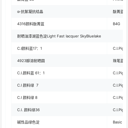
α-抗絮凝抗结晶
酞菁蓝
4316颜料酞菁蓝
B4G
耐晒油漆湖蓝色淀Light Fast Iacquer SkyBlueIake
C.I颜料蓝17：1
C.I.Pigm
4923醇溶耐晒圆
珠笔蓝 GR 
C.I.颜料蓝 61：1
C.I.Pigm
C.I 颜料绿 7
C.I.Pig
C.I 颜料绿 8
C.I.Pig
C.I. 颜料绿36
C.I.Pig
碱性品绿色淀
Basic Ro