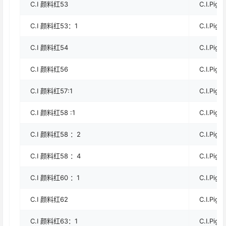
C.I 颜料红53
C.I.Pigm
C.I 颜料红53：1
C.I.Pigm
C.I 颜料红54
C.I.Pigm
C.I 颜料红56
C.I.Pigm
C.I 颜料红57:1
C.I.Pigm
C.I 颜料红58 :1
C.I.Pigm
C.I 颜料红58 ：2
C.I.Pigm
C.I 颜料红58 ：4
C.I.Pigm
C.I 颜料红60 ：1
C.I.Pigm
C.I 颜料红62
C.I.Pigm
C.I 颜料红63：1
C.I.Pigm