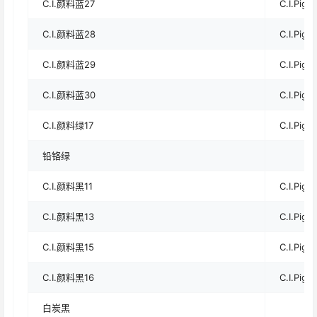
C.I.颜料蓝27
C.I.Pigm
C.I.颜料蓝28
C.I.Pig
C.I.颜料蓝29
C.I.Pigm
C.I.颜料蓝30
C.I.Pigm
C.I.颜料绿17
C.I.Pigm
铅铬绿
C.I.颜料黑11
C.I.Pigm
C.I.颜料黑13
C.I.Pigm
C.I.颜料黑15
C.I.Pigm
C.I.颜料黑16
C.I.Pigm
白炭黑