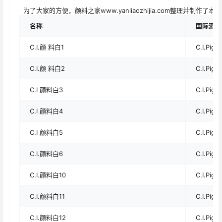
为了大家的方便，颜料之家www.yanliaozhijia.com整理并制作了本
名称
国际索引
C.I.颜 料白1
C.I.Pig
C.I.颜 料白2
C.I.Pig
C.I 颜料白3
C.I.Pigm
C.I 颜料白4
C.I.Pigm
C.I 颜料白5
C.I.Pigm
C.I.颜料白6
C.I.Pigm
C.I.颜料白10
C.I.Pigm
C.I.颜料白11
C.I.Pigm
C.I.颜料白12
C.I.Pigm