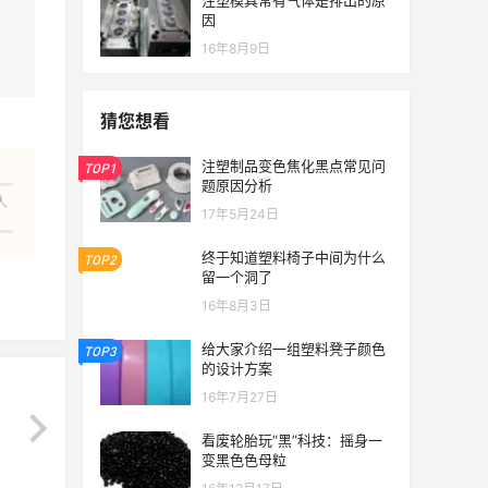
注塑模具常有气体是排出的原
因
16年8月9日
猜您想看
注塑制品变色焦化黑点常见问
TOP1
题原因分析
人
17年5月24日
终于知道塑料椅子中间为什么
TOP2
留一个洞了
16年8月3日
给大家介绍一组塑料凳子颜色
TOP3
的设计方案
16年7月27日
看废轮胎玩“黑”科技：摇身一
变黑色色母粒