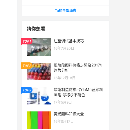
2022 第十二届 郑州塑料产业博览会
Ta的全部动态
猜你想看
注塑调试基本技巧
TOP1
16年7月20日
现阶段颜料价格走势及2017年
TOP2
趋势分析
16年12月18日
蜡笔制造商推出YInMn蓝颜料
TOP3
画笔 号称永不褪色
17年5月9日
荧光颜料知识大全
16年8月17日