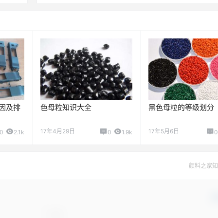
因及排
色母粒知识大全
黑色母粒的等级划分
17年4月29日
17年5月6日
0
2.1k
0
1.9k
0
颜料之家知
确