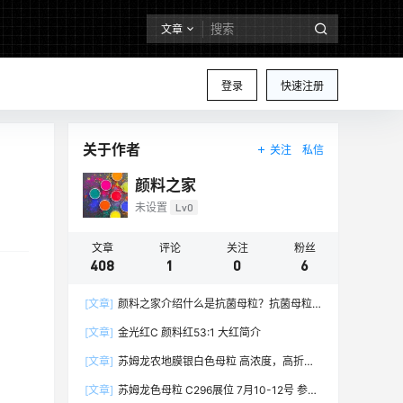
文章
登录
快速注册
关于作者
关注
私信
颜料之家
未设置
Lv0
文章
评论
关注
粉丝
408
1
0
6
[文章]
颜料之家介绍什么是抗菌母粒？抗菌母粒
都有哪些行业应用和特点？抗菌母粒百科大全
[文章]
金光红C 颜料红53:1 大红简介
[文章]
苏姆龙农地膜银白色母粒 高浓度，高折射
率，高白度，高亮光度，高分散，高性价比的农地
[文章]
苏姆龙色母粒 C296展位 7月10-12号 参加
膜专用银白色母粒6033