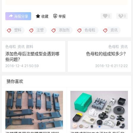
0
0
海报分享
收藏
举报
塑料
注塑
添加剂
色母粒
资讯
色母粒
资讯
颜料
色母粒
资讯
添加色母后注塑成型会遇到哪
色母粒的组成知多少？
些问题？
2016-12-4 21:50:59
2016-12-6 21:12:22
猜你喜欢