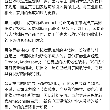
普立万称这是重要的一步，因为法国的两项新法案对此作
了规定，而且其它国家也可能引入类似法规。与工业用途
相比，家用的温度和压力更低。
与此同时，百尔罗赫(Baerlocher)正向再生市场推广其树
脂稳定技术。公司称BaerpolRST品牌正计划上市，公司正
与大型树脂生产商合作，员工们也表示稳定剂对回收市场
的下游也具有应用意义。
百尔罗赫将RST视作长效添加剂的替代物，长效添加剂一
直是上一代回收树脂所必不可少的。百尔罗赫业务经理
GregoryAnderson说：”在典型的抗氧化包装中，RST技术
可替代亚磷酸盐，原因之一是它已经用于回收行业，它还
具有良好的耐酸特性。”
公司提供的RST与亚磷酸盐相比，可使客户节省约25%。
不过，公司认为除了节省成本，产品的溶解性、颜色和融
化稳定性都有所增加，因此计划提价。百尔罗赫首席执行
官ArneSchulle表示：”新客户正评估这些令人激动的新产
品，他们的反馈非常积极。”