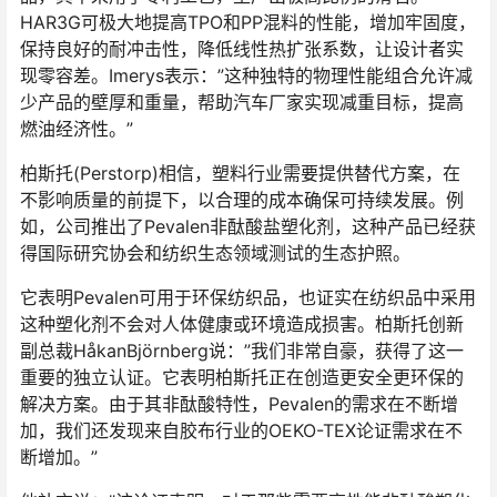
HAR3G可极大地提高TPO和PP混料的性能，增加牢固度，
保持良好的耐冲击性，降低线性热扩张系数，让设计者实
现零容差。Imerys表示：”这种独特的物理性能组合允许减
少产品的壁厚和重量，帮助汽车厂家实现减重目标，提高
燃油经济性。”
柏斯托(Perstorp)相信，塑料行业需要提供替代方案，在
不影响质量的前提下，以合理的成本确保可持续发展。例
如，公司推出了Pevalen非酞酸盐塑化剂，这种产品已经获
得国际研究协会和纺织生态领域测试的生态护照。
它表明Pevalen可用于环保纺织品，也证实在纺织品中采用
这种塑化剂不会对人体健康或环境造成损害。柏斯托创新
副总裁HåkanBjörnberg说：”我们非常自豪，获得了这一
重要的独立认证。它表明柏斯托正在创造更安全更环保的
解决方案。由于其非酞酸特性，Pevalen的需求在不断增
加，我们还发现来自胶布行业的OEKO-TEX论证需求在不
断增加。”