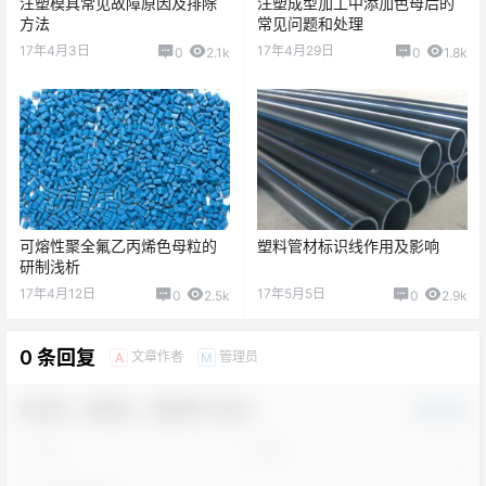
注塑模具常见故障原因及排除
注塑成型加工中添加色母后的
方法
常见问题和处理
17年4月3日
17年4月29日
0
2.1k
0
1.8k
可熔性聚全氟乙丙烯色母粒的
塑料管材标识线作用及影响
研制浅析
17年4月12日
17年5月5日
0
2.5k
0
2.9k
0 条回复
文章作者
管理员
A
M
欢迎您，新朋友，感谢参与互动！
确认修改