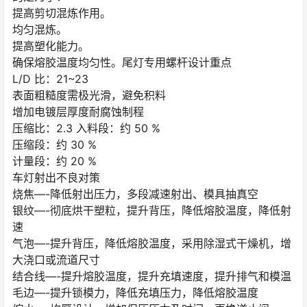
提高剪切混炼作用。
均匀混炼。
提高塑化能力。
确保熔胶温度均匀性。尾灯专用螺杆设计重点
L/D 比：21~23
表面粗糙度需极光滑，避免积料
增加电镀层厚度耐腐蚀制程
压缩比：2.3 入料段：约 50 %
压缩段：约 30 %
计量段：约 20 %
车灯射出不良对策
烧焦—-降低射出压力，多段减速射出、模具抽真空
银纹—-彻底烘干塑粒，提升背压，降低熔胶温度，降低射
速
气泡—-提升背压，降低熔胶温度，采用除湿式干燥机，增
大浇口或流道尺寸
结合线—-提升熔胶温度，提升充填速度，提升排气和模温
毛边—-提升锁模力，降低充填压力，降低熔胶温度