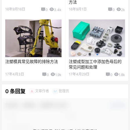
方法
16年9月16日
16年9月1日
0
3.4k
0
2k
注塑模具常见故障的排除方法
注塑成型加工中添加色母后的
常见问题和处理
17年4月3日
17年4月29日
0
1.9k
0
1.8k
0 条回复
文章作者
管理员
A
M
欢迎您，新朋友，感谢参与互动！
确认修改