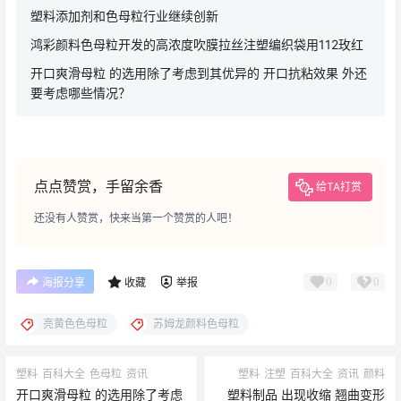
塑料添加剂和色母粒行业继续创新
鸿彩颜料色母粒开发的高浓度吹膜拉丝注塑编织袋用112玫红
开口爽滑母粒 的选用除了考虑到其优异的 开口抗粘效果 外还
要考虑哪些情况？
点点赞赏，手留余香
给TA打赏
还没有人赞赏，快来当第一个赞赏的人吧！
0
0
海报分享
收藏
举报
亮黄色色母粒
苏姆龙颜料色母粒
塑料
百科大全
色母粒
资讯
塑料
注塑
百科大全
资讯
颜料
开口爽滑母粒 的选用除了考虑
塑料制品 出现收缩 翘曲变形