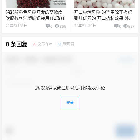
鸿彩颜料色母粒开发的高浓度
开口爽滑母粒 的选用除了考虑
吹膜拉丝注塑编织袋用112玫红
到其优异的 开口抗粘效果 外还
要考虑哪些情况？
21年5月31日
22年5月20日
0
355
0
557
0 条回复
文章作者
管理员
A
M
欢迎您，新朋友，感谢参与互动！
确认修改
您必须登录或注册以后才能发表评论
登录
提交