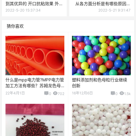
到其优异的 开口抗粘效果 外还
从各方面分析是有哪些原因引
要考虑哪些情况？
起的？
2022-5-20 15:37:34
2022-5-21 9:31:47
猜你喜欢
什么是mpp电力管?MPP电力管
塑料添加剂和色母粒行业继续
加工方法有哪些？苏姆龙色母
创新
粒产出MPP电力管专用色母粒
22年4月1日
16年12月6日
0
702
0
1.5k
桔红5029 5030 5031，欢迎
询价。