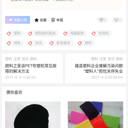
0
0
海报分享
收藏
举报
塑料
塑胶颜料配色
电脑配色
色母粒
调色
资讯
配色服务
颜料
塑料
注塑
资讯
颜料
塑料
注塑
资讯
颜料
颜料之家谈PET吹塑机常见故
雄县塑料企业难解污染问题
障的解决方法
"塑料人"担忧关停失业
2017-4-3 11:54:23
2017-4-6 20:50:04
猜你喜欢