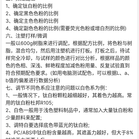
1、确定钛白粉的比例
2、确定黑色色粉的比例
3、确定主色色粉的比例
4、确定副色色粉的比例(需要荧光色粉或增白剂的比例)
六、注塑打样/微调
一般以600g树脂来进行调配，根据配方比例，将色粉与树
脂，混合均匀，然后用注塑机进行打板。打板之后，待试
样完全冷却，与试样的颜色进行对比分析，根据样品的颜
色的色相、深浅、鲜艳程度加减色粉用量、反复试验直到
符合预期配色要求。(如用电脑测试配色，可以根据L、a、
b值的偏差进行数据分析)
七、调节不同色系应注意的问题以白色系为例：
1、一般情况下，钛白粉颗粒越细越好，其着色力越高。常
用的钛白粉杜邦R105;
2、白色一般用于浅色塑料制品中，通常加入大量钛白粉和
少量颜料来配置;
3、调特白要选择底色带蓝光的钛白粉;
4、PC/ABS中钛白粉含量越高，其遮盖力越好，但大于8%