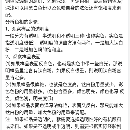
调色应遵循的原则：先调深浅，再调色相，最后微调色差;
深浅可以用黑白色粉以及色粉自身的浓淡还有饱和度来调
配。
分析色相的步骤：
1、观察样品的透明度
一般分为有透明、半透明和不透明三种(也称实色，实色是
指透明度很低)，透明度的调整方法有两种，一是加大钛白
粉，二是增加色粉的饱和度。
2、观察样品表面
(1)如果样品表面反白色，也就是实色中带一些白光，那说
明样品里定含有钛白粉，如果反白很重，则说明钛白粉含
量肯定多。
(2)如果样品很鲜艳，也就是色度高，钛白粉用量就少，彩
色色粉的用量就多。(色粉含量多，颜色明亮，颜色也深;反
之，颜色浅，明亮度低)
(3)如果样品表面色泽深浓鲜艳，表面又反白，那只能加大
钛白粉的用量，加大色粉的用量来调配。
注：如果样品是透明的，就需要选择透明性好的有机颜料
或染料。如果是不透明或半透明，则需要根据实际经验判