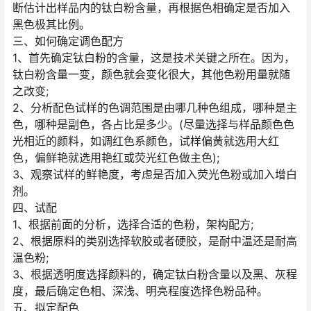
断估计出样品内的钛白粉含量，再根据色相确定是否加入
黑色极其比例。
三、如何确定调色配方
1、首先确定钛白粉的含量，这是技术关键之所在。因为，
钛白粉含量一变，颜色就会变化很大，其他色粉用量就随
之改变;
2、分析配色试样的色调范围是由哪几种色组成，哪种是主
色，哪种是副色，各占比是多少。(尽量选择与样品颜色色
光相近的颜料，如调红色系颜色，试样偏黄就选用大红
色，偏鲜艳就选用艳红或荧光红色做主色);
3、观察试样的鲜艳度，考虑是否加入荧光色粉或加入增白
剂。
四、试配
1、根据前面的分析，选择合适的色粉，架构配方;
2、根据原料的类别选择软胶或者硬胶，是耐中温还是耐高
温色粉;
3、根据透明度选择颜料的，确定钛白粉含量以及黑、灰程
度，最后确定色相、深浅、明亮程度选择色粉品种。
五、拟定配色