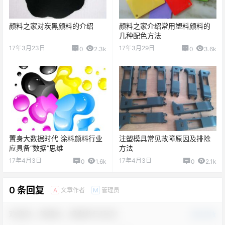
颜料之家对炭黑颜料的介绍
颜料之家介绍常用塑料颜料的
几种配色方法
17年3月23日
17年3月29日
0
2.3k
0
3.6k
置身大数据时代 涂料颜料行业
注塑模具常见故障原因及排除
应具备“数据”思维
方法
17年4月3日
17年4月3日
0
1.6k
0
2.1k
0 条回复
文章作者
管理员
A
M
欢迎您，新朋友，感谢参与互动！
确认修改