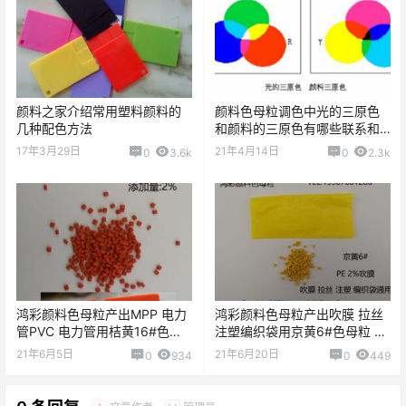
颜料之家介绍常用塑料颜料的
颜料色母粒调色中光的三原色
几种配色方法
和颜料的三原色有哪些联系和
区别？
17年3月29日
21年4月14日
0
3.6k
0
2.3k
鸿彩颜料色母粒产出MPP 电力
鸿彩颜料色母粒产出吹膜 拉丝
管PVC 电力管用桔黄16#色母
注塑编织袋用京黄6#色母粒 替
粒
代云南市场4028黄
21年6月5日
21年6月20日
0
934
0
449