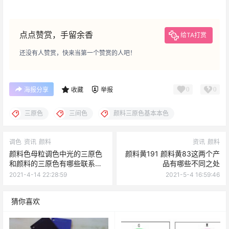
点点赞赏，手留余香
给TA打赏
还没有人赞赏，快来当第一个赞赏的人吧！
0
0
海报分享
收藏
举报
三原色
三间色
颜料三原色基本本色
调色
资讯
颜料
资讯
颜料
颜料色母粒调色中光的三原色
颜料黄191 颜料黄83这两个产
和颜料的三原色有哪些联系和
品有哪些不同之处
区别？
2021-4-14 22:28:59
2021-5-4 16:59:46
猜你喜欢