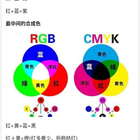
红+蓝=紫
最中间的合成色
红+黄+蓝=黑
红＋黄=橙(红多黄少，俗称桔红)