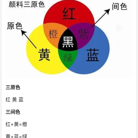
三原色
红 黄 蓝
三间色
红+黄=橙
黄+蓝=绿