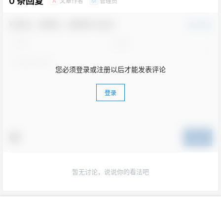
0 条回复
文章作者
管理员
A
M
欢迎您，新朋友，感谢参与互动！
确认修改
您必须登录或注册以后才能发表评论
登录
提交
暂无讨论，说说你的看法吧
首页
专栏
快讯
菜单
搜索
我的
Copyright © 2026
颜料之家