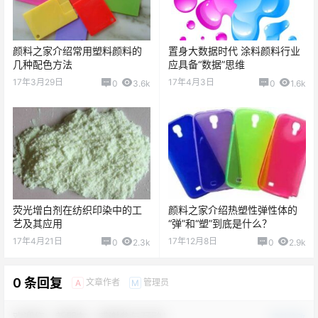
颜料之家介绍常用塑料颜料的
置身大数据时代 涂料颜料行业
几种配色方法
应具备“数据”思维
17年3月29日
17年4月3日
0
3.6k
0
1.6k
荧光增白剂在纺织印染中的工
颜料之家介绍热塑性弹性体的
艺及其应用
“弹”和“塑”到底是什么？
17年4月21日
17年12月8日
0
2.3k
0
2.9k
0 条回复
文章作者
管理员
A
M
欢迎您，新朋友，感谢参与互动！
确认修改