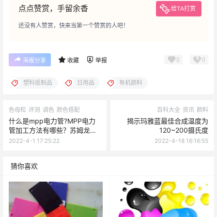
点点赞赏，手留余香
给TA打赏
还没有人赞赏，快来当第一个赞赏的人吧！
0
0
海报分享
收藏
举报
塑料纸制品
日用品
有机颜料
色母粒
评测
调色
颜色搭配
百科大全
资讯
颜料
什么是mpp电力管?MPP电力
揭示玛雅蓝最佳合成温度为
管加工方法有哪些？苏姆龙色
120~200摄氏度
母粒产出MPP电力管专用色母
2022-4-1 17:25:22
2022-4-18 16:16:55
粒桔红5029 5030 5031，欢
迎询价。
猜你喜欢