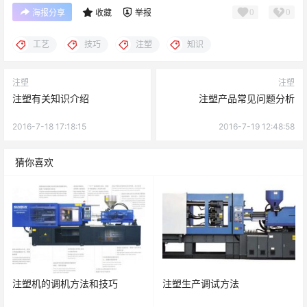
注塑机的调机方法和技巧
注塑生产调试方法
薄膜生产工艺“吹塑法“与 ”流延法“ 的比较
注塑加工塑料的UL燃烧等级的划分
点点赞赏，手留余香
给TA打赏
还没有人赞赏，快来当第一个赞赏的人吧！
0
0
海报分享
收藏
举报
工艺
技巧
注塑
知识
注塑
注塑