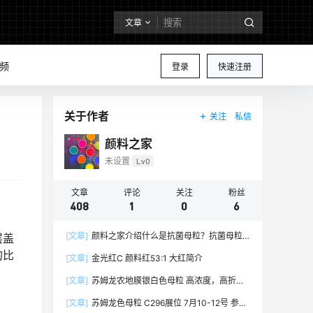
文章
频
登录
快速注册
关于作者
关注
私信
颜料之家
未设置
Lv0
文章
评论
关注
粉丝
408
1
0
6
[文章]
颜料之家介绍什么是抗菌母粒？抗菌母粒
层盖
都有哪些行业应用和特点？抗菌母粒百科大全
的比
[文章]
金光红C 颜料红53:1 大红简介
[文章]
苏姆龙农地膜银白色母粒 高浓度，高折射
率，高白度，高亮光度，高分散，高性价比的农地
[文章]
苏姆龙色母粒 C296展位 7月10-12号 参加
膜专用银白色母粒6033