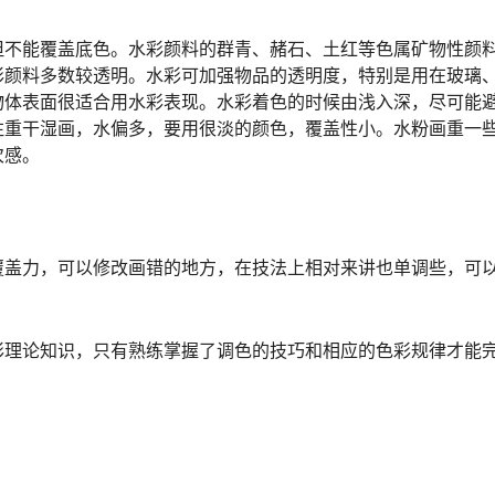
但不能覆盖底色。水彩颜料的群青、赭石、土红等色属矿物性颜
彩颜料多数较透明。水彩可加强物品的透明度，特别是用在玻璃
物体表面很适合用水彩表现。水彩着色的时候由浅入深，尽可能
注重干湿画，水偏多，要用很淡的颜色，覆盖性小。水粉画重一
次感。
覆盖力，可以修改画错的地方，在技法上相对来讲也单调些，可
彩理论知识，只有熟练掌握了调色的技巧和相应的色彩规律才能