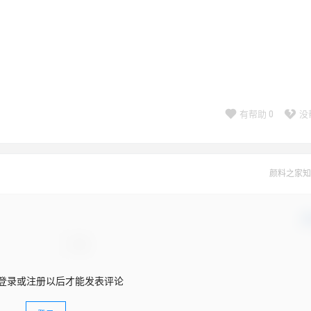
有帮助
0
没
颜料之家知
确
登录或注册以后才能发表评论