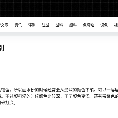
新文章
资讯
评测
注塑
塑料
颜料
色母粒
调色
视
别
比较强。所以画水粉的时候经常会从最深的颜色下笔。可以一层
果。不过颜料湿的时候颜色比较深，干了颜色变浅。还有带紫色
用来打底。