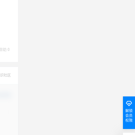
帮助
0
识社区
认修改
解锁
会员
权限