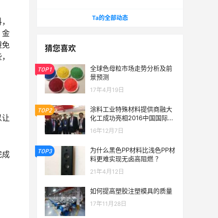
2022 第十二届 郑州塑料产业博览会
Ta的全部动态
料，
、金
避免
猜您喜欢
些，
全球色母粒市场走势分析及前
TOP1
景预测
17年4月19日
涂料工业特殊材料提供商融大
TOP2
以让
化工成功亮相2016中国国际涂
料展
16年12月7日
为什么黑色PP材料比浅色PP材
TOP3
完成
料更难实现无卤高阻燃 ？
21年4月12日
如何提高塑胶注塑模具的质量
17年11月28日