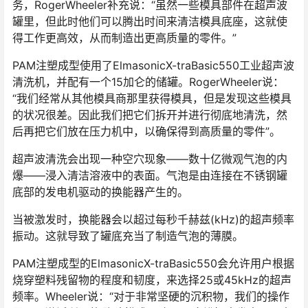
务，RogerWheeler补充说：“虽然一些模具部件在超声波
罐里，但此时他们可以腾出时间来清洁模具底座，这就使
得工作更高效，从而制造出更高质量的零件。”
PAM注塑成型使用了ElmasonicX-traBasic550工业超声波
清洗机，并配有一个15加仑的储罐。RogerWheeler说：
“我们经常从其他模具商那里获得模具，但是发现这些模具
的状况很差。因此我们把它们拆开并进行彻底地清洗，然
后再把它们放在压力机中，以确保得到高质量的零件”。
超声波清洗会出现一种空穴现象——数十亿微观气泡的内
爆——浸入清洁溶液中的表面。气泡是由连接在不锈钢罐
底部的发电机驱动的换能器产生的。
当被激发时，换能器会以超过每秒千赫兹(kHz)的超声频率
振动。这就导致了罐底充当了制造气泡的薄膜。
PAM注塑成型的ElmasonicX-traBasic550会允许用户根据
烧穿塑料残留物的程度和韧度，来选择25或45kHz的超声
频率。Wheeler说：“对于非常坚硬的沉积物，我们的操作