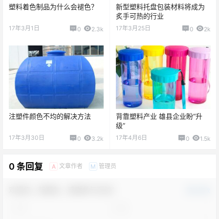
塑料着色制品为什么会褪色？
新型塑料托盘包装材料将成为
炙手可热的行业
17年3月1日
17年3月25日
0
2.3k
0
2k
注塑件颜色不均的解决方法
背靠塑料产业 雄县企业盼“升
级”
17年3月30日
17年4月6日
0
3.2k
0
1.5k
0 条回复
文章作者
管理员
A
M
欢迎您，新朋友，感谢参与互动！
确认修改