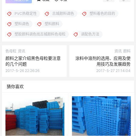
PVC热稳定性
古城颜料调色
塑料着色的目的
塑料调色
塑料颜料
塑胶颜料调色找古城颜料色母粒
调配色方法
色母粒
资讯
资讯
颜料
颜料之家介绍黑色母粒要注意
涂料中溶剂的选用、应用及使
的几个问题
用技巧及发展趋势
2017-5-26 22:26:26
2017-5-27 21:14:04
猜你喜欢