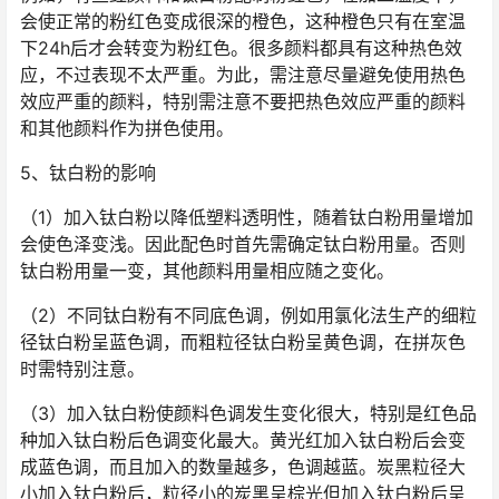
会使正常的粉红色变成很深的橙色，这种橙色只有在室温
下24h后才会转变为粉红色。很多颜料都具有这种热色效
应，不过表现不太严重。为此，需注意尽量避免使用热色
效应严重的颜料，特别需注意不要把热色效应严重的颜料
和其他颜料作为拼色使用。
5、钛白粉的影响
（1）加入钛白粉以降低塑料透明性，随着钛白粉用量增加
会使色泽变浅。因此配色时首先需确定钛白粉用量。否则
钛白粉用量一变，其他颜料用量相应随之变化。
（2）不同钛白粉有不同底色调，例如用氯化法生产的细粒
径钛白粉呈蓝色调，而粗粒径钛白粉呈黄色调，在拼灰色
时需特别注意。
（3）加入钛白粉使颜料色调发生变化很大，特别是红色品
种加入钛白粉后色调变化最大。黄光红加入钛白粉后会变
成蓝色调，而且加入的数量越多，色调越蓝。炭黑粒径大
小加入钛白粉后，粒径小的炭黑呈棕光但加入钛白粉后呈