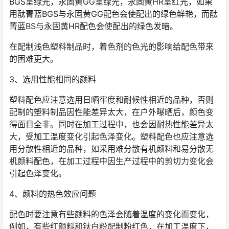
BGS呈绿光，永固黄GG呈绿光，永固黄HR呈红光，如果
用酞菁蓝BGS与永固黄GG配色会使配出的绿色鲜艳，而酞
菁蓝BS与永固黄HR配色会使配出的绿色发暗。
在配制浅色塑料制品时，着色剂的色光的影响给配色带来
的困难更大。
3、选用性能相同的颜料
塑料配色应注意选用日晒牢度和耐候性相近的品种，否则
配制的塑料制品因性能差异太大，在户外曝晒后，颜色变
得面目全非。同时在加工过程中，也会因耐热性能差异太
大，受加工温度变化引起色泽变化。塑料配色也应注意选
用分散性相近的品种，如采用难分散有机颜料和易分散无
机颜料配色，在加工过程中因生产过程中的剪切力变化会
引起色泽变化。
4、颜料的热色效应问题
配色时要注意有些颜料的色泽会随着温度的变化而变化，
例如，有些红颜料和钛白粉配制粉红色，在加工温度下，