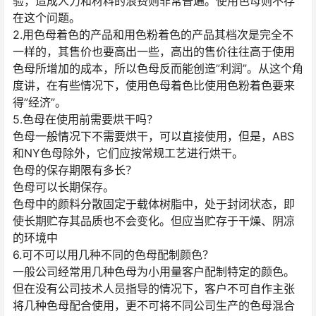
验，造成人力和材料的浪费则非常普遍。使用色母则不存
在这个问题。
2.用色母着色的产品和用色粉着色的产品其档次是完全不
一样的，其售价也要高出一些，高出的售价往往高于使用
色母所增加的成本，所以色母反而能创造”利润”。从这个角
度讲，在有些情况下，使用色母着色比使用色粉着色要来
得”经济”。
5.色母在使用前需要烘干吗？
色母一般情况下不需要烘干，可以直接使用，但是，ABS
和NY色母除外，它们应按常规工艺进行烘干。
色母的保存期限有多长？
色母可以长期保存。
色母中的颜料分散固定于载体树脂中，处于封闭状态，即
使长期贮存其品质也不会变化。但应当贮存于干燥、阴凉
的环境中
6.可不可以用几种不同的色母配制颜色？
一般公司经常用几种色母为小用量客户配制特定的颜色。
但在没有公司技术人员指导的情况下，客户不可自作主张
将几种色母配合使用，更不可将不同公司生产的色母混合