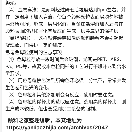
凝聚。
（4）金属皂法：是颜料经过研磨后粒度达到1μm左右，并
在一定温度下加入皂液，使每个颜料颗粒表面层均匀地被
皂液所润湿，形成一层皂化液，当金属盐溶液加入后与在
颜料表面的皂化层化学反应而生成一层金属皂的保护层
（硬脂酸镁），这样就使经磨细后的颜料颗粒不会引起絮
凝现象，而保护一定的细度。
色母色母粒使用的注意事项
（1）色母粒存放一段时间后会吸潮，尤其是PET、ABS、
PA、PC等，故要按本色粒同样的工艺进行干燥并达到含水
量要求。
（2）用色母粒拚色达到所需色泽必须十分慎重，常常会发
生色差和色光的变化。
（3）色母粒和其他添加剂会有反应，使用时要注意。
（4）色母粒的稀释比的选取应注意。选用高的稀释比，则
生产成本较低，但也要受到加工设备的限制。
颜料之家整理编辑，本文地址为
https://yanliaozhijia.com/archives/2047