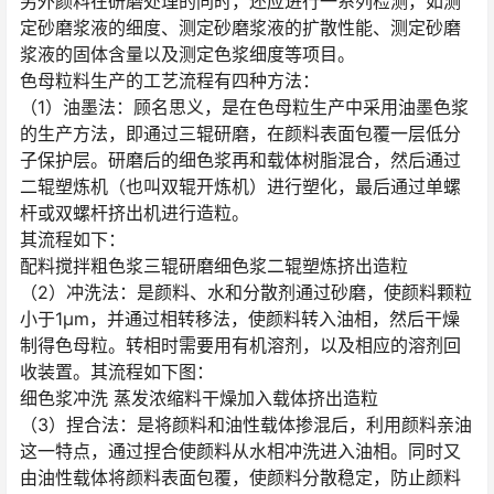
另外颜料在研磨处理的同时，还应进行一系列检测，如测
定砂磨浆液的细度、测定砂磨浆液的扩散性能、测定砂磨
浆液的固体含量以及测定色浆细度等项目。
色母粒料生产的工艺流程有四种方法：
（1）油墨法：顾名思义，是在色母粒生产中采用油墨色浆
的生产方法，即通过三辊研磨，在颜料表面包覆一层低分
子保护层。研磨后的细色浆再和载体树脂混合，然后通过
二辊塑炼机（也叫双辊开炼机）进行塑化，最后通过单螺
杆或双螺杆挤出机进行造粒。
其流程如下：
配料搅拌粗色浆三辊研磨细色浆二辊塑炼挤出造粒
（2）冲洗法：是颜料、水和分散剂通过砂磨，使颜料颗粒
小于1μm，并通过相转移法，使颜料转入油相，然后干燥
制得色母粒。转相时需要用有机溶剂，以及相应的溶剂回
收装置。其流程如下图：
细色浆冲洗 蒸发浓缩料干燥加入载体挤出造粒
（3）捏合法：是将颜料和油性载体掺混后，利用颜料亲油
这一特点，通过捏合使颜料从水相冲洗进入油相。同时又
由油性载体将颜料表面包覆，使颜料分散稳定，防止颜料