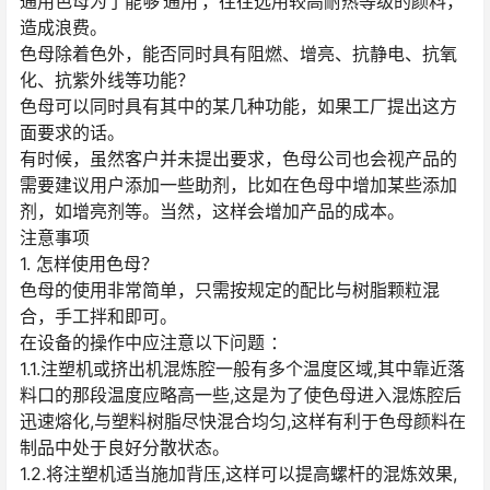
通用色母为了能够’通用’，往往选用较高耐热等级的颜料，
造成浪费。
色母除着色外，能否同时具有阻燃、增亮、抗静电、抗氧
化、抗紫外线等功能？
色母可以同时具有其中的某几种功能，如果工厂提出这方
面要求的话。
有时候，虽然客户并未提出要求，色母公司也会视产品的
需要建议用户添加一些助剂，比如在色母中增加某些添加
剂，如增亮剂等。当然，这样会增加产品的成本。
注意事项
1. 怎样使用色母？
色母的使用非常简单，只需按规定的配比与树脂颗粒混
合，手工拌和即可。
在设备的操作中应注意以下问题 ：
1.1.注塑机或挤出机混炼腔一般有多个温度区域,其中靠近落
料口的那段温度应略高一些,这是为了使色母进入混炼腔后
迅速熔化,与塑料树脂尽快混合均匀,这样有利于色母颜料在
制品中处于良好分散状态。
1.2.将注塑机适当施加背压,这样可以提高螺杆的混炼效果,