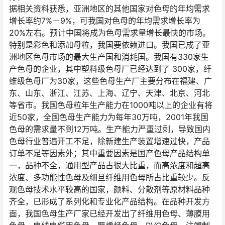
据相关资料获悉，亚洲地区的其他国家对色母的年均需求
增长率约7%－9%，可我国对色母的年均需求增长率为
20%左右。预计中国将成为色母需求量增长最快的市场。
特别是彩色和添加母粒，我国要依赖进口。我国已成了亚
洲地区色母市场的最大生产国和消耗国。我国有330家生
产色母的企业，其中塑料级色母厂已经达到了 300家，纤
维级色母厂为30家，这些色母生产厂主要分布在福建、广
东、山东、浙江、江苏、上海、辽宁、天津、北京、河北
等省市。我国色母粒年生产能力在1000吨以上的企业有将
近50家，全国色母生产能力为每年30万吨，2001年我国
色母的需求量不到12万吨。生产能力严重过剩，导致国内
色母行业普遍开工不足，除新建生产装置增速过快，产品
订单不足等因素外；其中重要因素是国产色母产品结构单
一，品种不全，通用型产品占很大比重，而高浓度和超高
浓度、多功能性色母及细旦纤维用色母所占比重较少。反
观色母技术水平较高的国家，颜料、分散剂等原材料品种
齐全，已形成了系列化和专业化产品结构。在品种开发方
面，我国色母生产厂家已经开发出了纤维用色母、薄膜用