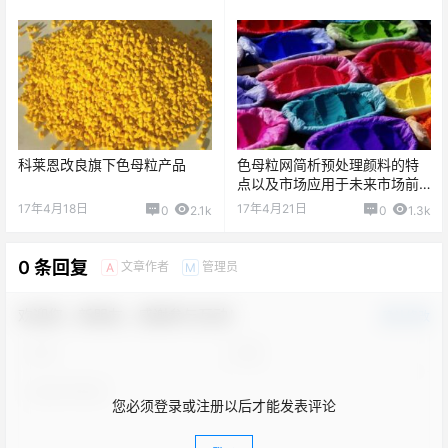
科莱恩改良旗下色母粒产品
色母粒网简析预处理颜料的特
点以及市场应用于未来市场前
景
17年4月18日
17年4月21日
0
2.1k
0
1.3k
0 条回复
文章作者
管理员
A
M
欢迎您，新朋友，感谢参与互动！
确认修改
您必须登录或注册以后才能发表评论