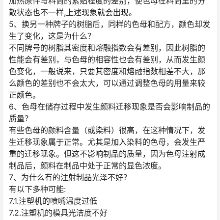
加热原件与料筒的紧贴程度的差别，使色母在料筒里的分
散状态也不一样,上述现象就会出现。
5、换另一种牌子的树脂后，同样的色母和配方，颜色却发
生了变化，这是为什么？
不同牌号的树脂其密度和熔融指数会有差别，因此树脂的
性能会有差别，与色母的相容性也会有差别，从而发生颜
色变化，一般说来，只要其密度和熔融指数相差不大，那
么颜色的差别也不会太大，可以通过调整色母的用量来较
正颜色。
6、色母在储存过程中发生颜料迁移现象是否会影响制品的
质量？
有些色母的颜料含量（或染料）很高，在这种情况下，发
生迁移现象属于正常。尤其是加入染料的色母，会发生严
重的迁移现象。但这不影响制品的质量，因为色母注射成
制品后，颜料在制品中处于正常的显色浓度。
7、为什么有的注射制品光泽不好？
有以下多种可能:
7.1.注塑机的喷嘴温度过低
7.2.注塑机的模具光洁度不好