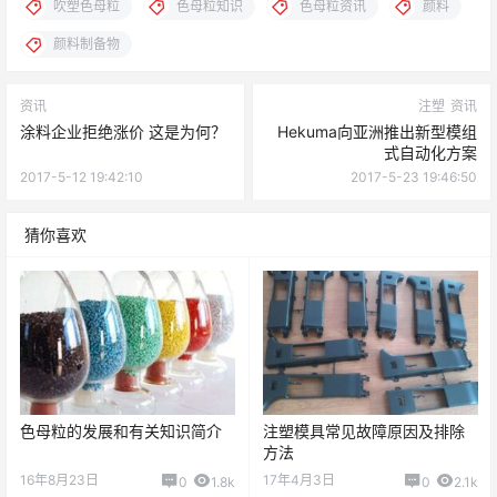
吹塑色母粒
色母粒知识
色母粒资讯
颜料
颜料制备物
资讯
注塑
资讯
涂料企业拒绝涨价 这是为何？
Hekuma向亚洲推出新型模组
式自动化方案
2017-5-12 19:42:10
2017-5-23 19:46:50
猜你喜欢
色母粒的发展和有关知识简介
注塑模具常见故障原因及排除
方法
16年8月23日
17年4月3日
0
1.8k
0
2.1k