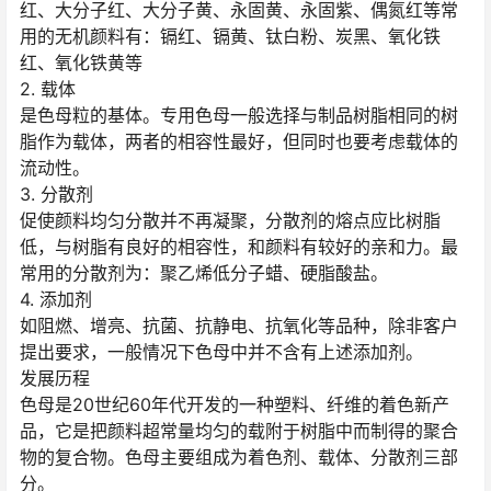
红、大分子红、大分子黄、永固黄、永固紫、偶氮红等常
用的无机颜料有：镉红、镉黄、钛白粉、炭黑、氧化铁
红、氧化铁黄等
2. 载体
是色母粒的基体。专用色母一般选择与制品树脂相同的树
脂作为载体，两者的相容性最好，但同时也要考虑载体的
流动性。
3. 分散剂
促使颜料均匀分散并不再凝聚，分散剂的熔点应比树脂
低，与树脂有良好的相容性，和颜料有较好的亲和力。最
常用的分散剂为：聚乙烯低分子蜡、硬脂酸盐。
4. 添加剂
如阻燃、增亮、抗菌、抗静电、抗氧化等品种，除非客户
提出要求，一般情况下色母中并不含有上述添加剂。
发展历程
色母是20世纪60年代开发的一种塑料、纤维的着色新产
品，它是把颜料超常量均匀的载附于树脂中而制得的聚合
物的复合物。色母主要组成为着色剂、载体、分散剂三部
分。