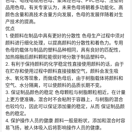
色母、电线电缆用色母、聚烯烃色母、PVC色母、注塑制
品用色母。有关专家认为，未来色母将朝着多功能化、高
颜色含量和高技术含量方向发展，色母的发展伴随着对生
产技术的提高。
优点
1. 使颜料在制品中具有更好的分散性 色母生产过程中须对
颜料进行细化处理，以提高颜料的分散性和着色力。专用
色母的载体与制品的塑料品种相同，具有良好的匹配性，
加热熔融后颜料颗粒能很好地分散于制品塑料中。
2. 有利于保持颜料的化学稳定性直接使用颜料的话，由于
在贮存和使用过程中颜料直接接触空气，颜料会发生吸
水、氧化等现象，而做成色母后，由于树脂载体将颜料和
空气、水分隔离，可以使颜料的品质长期不变。
3. 保证制品颜色的稳定 色母颗粒与树脂颗粒相近，在计量
上更方便准确，混合时不会粘附于容器上，与树脂的混合
也较均匀，因此可以保证添加量的稳定，从而 保证制品颜
色的稳定。
4. 保护操作人员的健康 颜料一般是粉状，添加和混合时容
易飞扬，被人体吸入后将影响操作人员的健康。