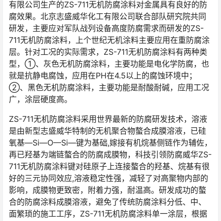
有限公司生产的ZS-711无机防腐涂料对金属具有良好的防
腐效果。北京志盛威华化工有限公司联合部队研究院共同
研发，主要应对军队战列设备高度防腐需求而研发的ZS-
711无机防腐涂料，上个世纪无机涂料主要应用在重防腐涂
层。针对工况的实际需求，ZS-711无机防腐涂料有两种类
型，①、灰色无机防腐涂料，主要功能是电化学防腐，也
就是抗静电腐蚀，应用在PH在4.5以上的腐蚀环境中；
②、黑色无机防腐涂料，主要功能是耐酸耐碱，应用工况
广，涂层硬度高。
ZS-711无机防腐涂料采用世界最新的防腐研发技术，溶液
是由新型志盛威华特制的无机聚合物螯合成膜溶液，已硅
氧基—Si—O—Si—键为基础,嫁接有机烷基侧链作为辅佐，
再已羟基为端链螯合的防腐成膜物，科技引领防腐威华ZS-
711无机防腐涂料键对硅原子上连接螯合的羟基、烷基有很
好的三元协同效应,溶液稳定性强，减轻了对高聚物内部的
影响，成膜物更致密，附着力强，耐温高。研发成功的螯
合的防腐涂料成膜溶液，避免了传统防腐涂料分低、中、
面繁琐的施工工序，ZS-711无机防腐涂料单一涂层，根据