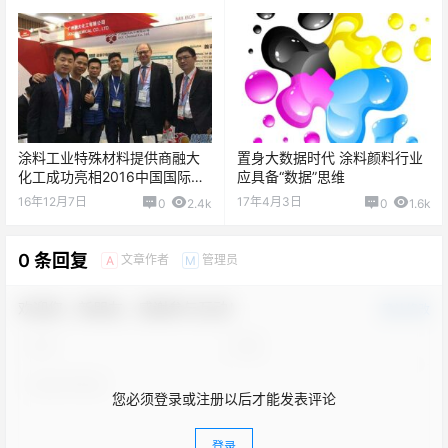
涂料工业特殊材料提供商融大
置身大数据时代 涂料颜料行业
化工成功亮相2016中国国际涂
应具备“数据”思维
料展
16年12月7日
17年4月3日
0
2.4k
0
1.6k
0 条回复
文章作者
管理员
A
M
欢迎您，新朋友，感谢参与互动！
确认修改
您必须登录或注册以后才能发表评论
登录