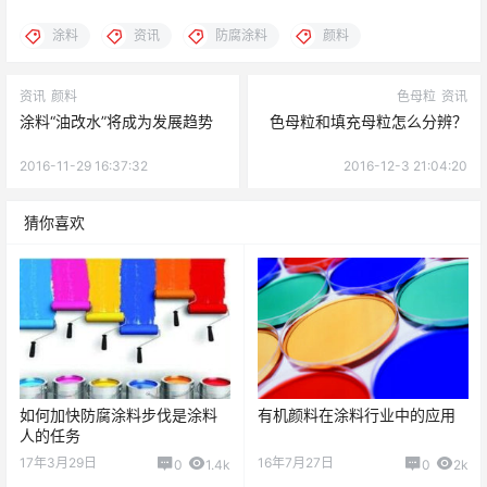
涂料
资讯
防腐涂料
颜料
资讯
颜料
色母粒
资讯
涂料“油改水”将成为发展趋势
色母粒和填充母粒怎么分辨？
2016-11-29 16:37:32
2016-12-3 21:04:20
猜你喜欢
如何加快防腐涂料步伐是涂料
有机颜料在涂料行业中的应用
人的任务
17年3月29日
16年7月27日
0
1.4k
0
2k