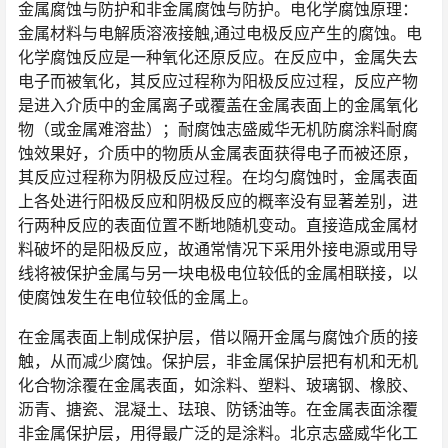
金属腐蚀与防护和非金属腐蚀与防护。电化学腐蚀原理：
金属材料与电解质溶液接触,通过电极反应产生的腐蚀。电
化学腐蚀反应是一种氧化还原反应。在反应中，金属失去
电子而被氧化，其反应过程称为阳极反应过程，反应产物
是进入介质中的金属离子或覆盖在金属表面上的金属氧化
物（或金属难溶盐）；耐腐蚀志盛威华无机防腐涂料耐腐
蚀效果好，介质中的物质从金属表面获得电子而被还原，
其反应过程称为阴极反应过程。在均匀腐蚀时，金属表面
上各处进行阳极反应和阴极反应的概率没有显著差别，进
行两种反应的表面位置不断地随机变动。直接造成金属材
料破坏的是阳极反应，故通常情况下采用外接电源或用导
线将被保护金属与另一块电极电位较低的金属相联接，以
使腐蚀发生在电位较低的金属上。
在金属表面上制成保护层，借以隔开金属与腐蚀介质的接
触，从而减少腐蚀。保护层，非金属保护层把有机和无机
化合物涂覆在金属表面，如涂料、塑料、玻璃钢、橡胶、
沥青、搪瓷、混凝土、珐琅、防锈油等。在金属表面涂覆
非金属保护层，用得最广泛的是涂料。北京志盛威华化工