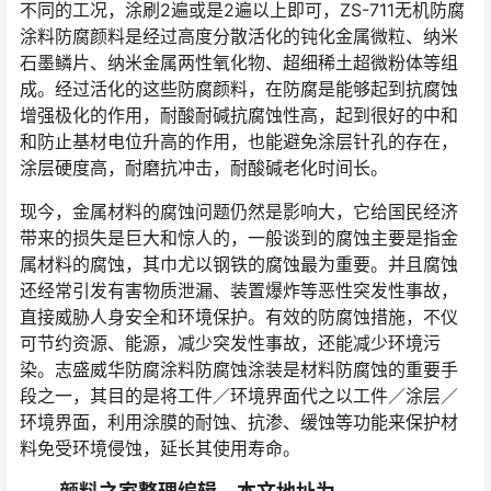
不同的工况，涂刷2遍或是2遍以上即可，ZS-711无机防腐
涂料防腐颜料是经过高度分散活化的钝化金属微粒、纳米
石墨鳞片、纳米金属两性氧化物、超细稀土超微粉体等组
成。经过活化的这些防腐颜料，在防腐是能够起到抗腐蚀
增强极化的作用，耐酸耐碱抗腐蚀性高，起到很好的中和
和防止基材电位升高的作用，也能避免涂层针孔的存在，
涂层硬度高，耐磨抗冲击，耐酸碱老化时间长。
现今，金属材料的腐蚀问题仍然是影响大，它给国民经济
带来的损失是巨大和惊人的，一般谈到的腐蚀主要是指金
属材料的腐蚀，其巾尤以钢铁的腐蚀最为重要。并且腐蚀
还经常引发有害物质泄漏、装置爆炸等恶性突发性事故，
直接威胁人身安全和环境保护。有效的防腐蚀措施，不仪
可节约资源、能源，减少突发性事故，还能减少环境污
染。志盛威华防腐涂料防腐蚀涂装是材料防腐蚀的重要手
段之一，其目的是将工件／环境界面代之以工件／涂层／
环境界面，利用涂膜的耐蚀、抗渗、缓蚀等功能来保护材
料免受环境侵蚀，延长其使用寿命。