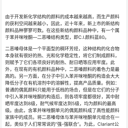
由于开发新化学结构的颜料的成本越来越高，而生产颜料
的获利空间越来越小，因此，近十年来，新上市的新结构
颜料品种寥寥可数。在这些新结构颜料品种中，有一个属
于苯并咪唑酮—二恶嗪结构类型，即C.I.颜料蓝80。
二恶嗪母体是一个平面型的稠环芳烃，这种结构的化合物
本身就有很好的热、光和化学稳定性，将它们制成颜料，
则赋予了它们各项良好的耐热、耐日晒等应用牢度。此
外，在现有的有机颜料品种中，二恶嗪颜料的着色力是最
高的。另一方面，在分子中引入苯并咪唑酮的构造会大大
降低分子在有机溶剂中的溶解性，提高产品质量。例如：
普通的偶氮颜料只能用于低档的场合，但是在它们的分子
中引入苯并咪唑酮的构造后，则各项牢度都很好，其中耐
晒牢度达到8级，耐气候牢度达到5级，均为颜料的最高
级。由此，含苯并咪唑酮单元的偶氮颜料成了高性能颜料
家族中的成员。将二恶嗪母体与苯并咪唑酮单元组合在一
起，类似于人们常常说的“强-强联合”。为此，Clariant公