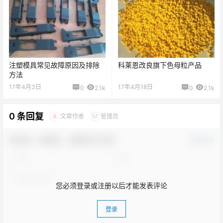
注塑模具常见故障原因及排除
科莱恩改良旗下色母粒产品
方法
17年4月3日
17年4月18日
0
2.1k
0
2.1k
0 条回复
文章作者
管理员
A
M
欢迎您，新朋友，感谢参与互动！
确认修改
您必须登录或注册以后才能发表评论
登录