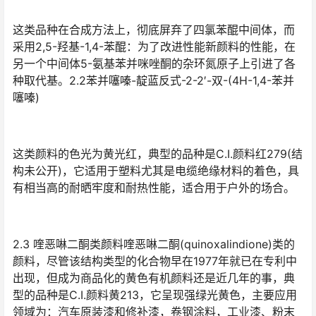
这类品种在合成方法上，彻底屏弃了四氯苯醌中间体，而
采用2,5-羟基-1,4-苯醌：为了改进性能新颜料的性能，在
另一个中间体5-氨基苯并咪唑酮的杂环氮原子上引进了各
种取代基。2.2苯并噻嗪-靛蓝反式-2-2′-双-(4H-1,4-苯并
噻嗪)
这类颜料的色光为黄光红，典型的品种是C.I.颜料红279(结
构未公开)，它适用于塑料尤其是电缆绝缘材料的着色，具
有相当高的耐晒牢度和耐热性能，适合用于户外的场合。
2.3 喹恶啉二酮类颜料喹恶啉二酮(quinoxalindione)类的
颜料，尽管该结构类型的化合物早在1977年就已在专利中
出现，但成为商品化的黄色有机颜料还是近几年的事，典
型的品种是C.I.颜料黄213，它呈现强绿光黄色，主要应用
领域为：汽车原装漆和修补漆，卷钢涂料，工业漆、粉末