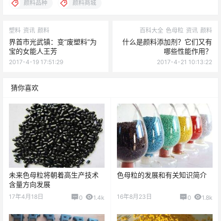
颜料品种
颜料商城
塑料
资讯
颜料
百科大全
色母粒
资讯
颜料
界首市光武镇：变“废塑料”为
什么是颜料添加剂？它们又有
宝的女能人王芳
哪些性能作用？
2017-4-19 17:51:29
2017-4-21 10:13:22
猜你喜欢
未来色母粒将朝着高生产技术
色母粒的发展和有关知识简介
含量方向发展
17年4月18日
16年8月23日
0
1.4k
0
1.8k