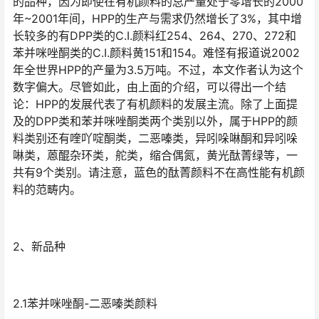
的品种，因为即使在有机颜料的总产量处于零增长的2000
年~2001年间，HPP的生产与需求仍然增长了3%，其中增
长较多的有DPP类的C.I.颜料红254、264、270、272和
苯并咪唑酮类的C.I.颜料黄151和154。难怪有报道说2002
年全世界HPP的产量为3.5万吨。不过，本文作者认为这个
数字偏大。尽管如此，由上面的介绍，可以得出一个结
论：HPP的发展代表了有机颜料的发展主流。除了上面提
及的DPP类和苯并咪唑酮类两个类别以外，属于HPP的颜
料类别还有喹吖啶酮类，二恶嗪类，异吲哚啉酮和异吲哚
啉类，蒽醌杂环类，舵类，缩合偶氮，黄光酞菁绿等，一
共有9个类别。请注意，蓝色的酞菁颜料不在高性能有机颜
料的范畴内。
2、新品种
2.1苯并咪唑酮-二恶嗪类颜料