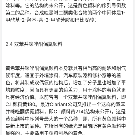
涂料等。它的结构尚未公开，这是黄色颜料的序列号倒数
第二的品种。合成喹恶啉二酮类化合物的两个中间体是1-
甲酰基-2-羟基-萘-3-甲酰芳胺和巴比妥酸：
2.4 双苯并咪唑酮偶氮颜料
黄色苯并咪唑酮偶氮颜料本身就具有相当高的耐晒和耐气
候牢度，适宜于外墙涂料、汽车原装漆和修补漆等的着
色，将其制成双偶氮的结构后，增加了分子量也增加了平
均颗粒度，因而具有更高的遮盖力，用于涂料的着色就更
具有经济价值。以前曾有一个双苯并咪唑酮偶氮颜料，即
C.I.颜料黄180。最近Clariant公司又推出一个这样的双苯
并咪唑酮偶氮颜料，即C.I.颜料黄214(结构未公开)，这是
黄色颜料中序列号最大的一个品种，即，所有黄色颜料中
最新上市的品种。它所具有的绿光是目前所有黄色颜料中
最强的，主要适用于塑料制品的着色。