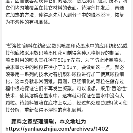
度，因而很容易获得它们的溶液，然后采用“旋涂”技术，将
它们均匀地覆盖在其它材料的表面。待溶剂挥发后，再通
过加热的方法，使得原先引入到分子中的酰基脱掉，恢复
为不溶性的有机晶体。
“暂溶性”颜料在纺织品数码喷墨印花墨水中的应用纺织品或
其他底物采用数码喷墨印花可制得各种风格炯异的制品，
喷墨时用的喷头其孔径在50μm左右．为了防止堵塞喷头，
要求墨水中的颗粒直径小于0.5μm。要做到这一点，就必
须采用一系列的技术对有机颜料颗粒进行加工使其颗粒细
化，这本身就非常困难。再则，已经细化的颗粒在储存过
程中很难保证它们不再发生凝聚。可以设想，采用“暂溶性”
技术，使其溶解在墨水中，这样就可保证在墨水中没有大
颗粒。待颜料被喷在底物上以后，经过热处理(加热)就可使
其分解，重新获得不溶性的有机颜料。
颜料之家整理编辑，本文地址为
https://yanliaozhijia.com/archives/1402