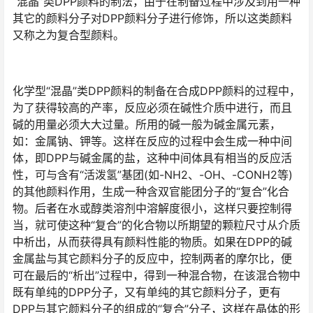
“混晶”类DPP颜料的制法，由于在制备过程中涉及到用一种
其它的颜料分子对DPP颜料分子进行修饰，所以这类颜料
又称之为复合型颜料。
化学型“混晶”类DPP颜料的制备在合成DPP颜料的过程中，
为了获得较高的产率，反应必须在碱性介质中进行，而且
碱的用量必须大大过量。所用的碱一般为碱金属元素，
如：金属钠、钾等。这样在反应的过程中会生成一种中间
体，即DPP与碱金属的盐，这种中间体具有相当的反应活
性，可与含有“活泼氢”基团(如-NH2、-OH、-CONH2等)
的其他颜料作用，生成一种含双官能团分子的“复合”化合
物。后者在水或醇类溶剂中溶解度很小，这样只要控制得
当，就可使这种“复合”的化合物以所期望的颗粒尺寸从介质
中析出，从而获得具有颜料性能的物质。如果在DPP的碱
金属盐与其它颜料分子的反应中，控制两者的摩尔比，便
可在最后的“析出”过程中，得到一种混合物，在该混合物中
既有单纯的DPP分子，又有单纯的其它颜料分子，更有
DPP与其它颜料分子的组成的“复合”分子，这样在晶体的形