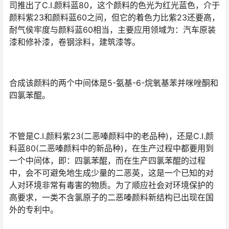
司推出了C.I.颜料蓝80，这个颜料的色光为红光蓝色，介于
颜料紫23和颜料蓝60之间，但它的着色力比紫23还要高，
耐气侯牢度与颜料蓝60相当，主要应用领域为：汽车原装
漆和修补漆，卷钢涂料，建筑漆等。
合成该颜料的两个中间体是5-氨基-6-烷氧基苯并咪唑酮和
四氯苯醌。
不管是C.I.颜料紫23(二恶嗪颜料中的老品种)，还是C.I.颜
料蓝80(二恶嗪颜料中的新品种)，在生产过程中都要用到
一个中间体，即：四氯苯醌，而在生产四氯苯醌的过程
中，会不可避免地生成少量的二恶英，这是一个已知的对
人对环境非常有毒害的物质。为了顺应社会对环境保护的
高要求，一类不含氯原子的二恶嗪颜料新结构已出现在国
外的专利中。