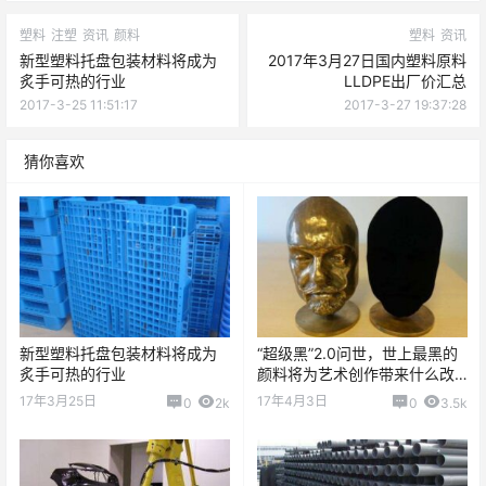
塑料
注塑
资讯
颜料
塑料
资讯
新型塑料托盘包装材料将成为
2017年3月27日国内塑料原料
炙手可热的行业
LLDPE出厂价汇总
2017-3-25 11:51:17
2017-3-27 19:37:28
猜你喜欢
新型塑料托盘包装材料将成为
“超级黑”2.0问世，世上最黑的
炙手可热的行业
颜料将为艺术创作带来什么改
变
17年3月25日
17年4月3日
0
2k
0
3.5k