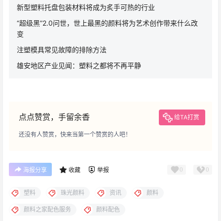
新型塑料托盘包装材料将成为炙手可热的行业
“超级黑”2.0问世，世上最黑的颜料将为艺术创作带来什么改
变
注塑模具常见故障的排除方法
雄安地区产业见闻：塑料之都将不再平静
点点赞赏，手留余香
给TA打赏
还没有人赞赏，快来当第一个赞赏的人吧！
0
0
海报分享
收藏
举报
塑料
珠光颜料
资讯
颜料
颜料之家配色服务
颜料配色