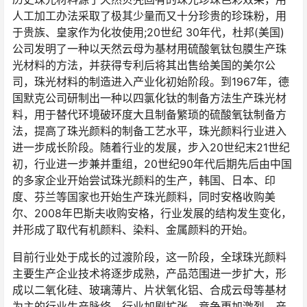
人工加工办法采取了极其少量而又十分珍贵的珍珠粉，用
于贵族、皇家作为化妆使用;20世纪 30年代，杜邦(美国)
公司发明了一种以天然云母为基材用硫酸氧钛包膜生产珠
光材料的方法，并获得专利后将其出售给美国的美尔公
司，珠光材料的制造进入产业化初始阶段。到1967年，德
国默克公司研制出一种以四氯化钛的制备方法生产珠光材
料，用于替代环境破环度大且制备繁琐的硫酸氧钛制备方
法，提高了珠光颜料的制备工艺水平，珠光颜料行业进入
进一步成长阶段。随着行业的发展，步入20世纪末21世纪
初，行业进一步兼并重组，20世纪90年代后期先后由中国
的多家企业开始尝试珠光颜料的生产，韩国、日本、印
度、芬兰等国家也开始生产珠光颜料，同时安格收购美
尔、2008年巴斯夫收购安格，行业发展的结构发生变化，
并形成了取代有机颜料、染料、金属颜料的开始。
目前行业处于成长的过渡阶段，这一阶段，全球珠光颜料
主要生产企业技术将逐步成熟，产品范围进一步扩大，形
成以二氧化硅、玻璃薄片、片状氧化铝、合成云母等基材
为主的行业生产脉络，行业加剧扩张、竞争更加激烈，产