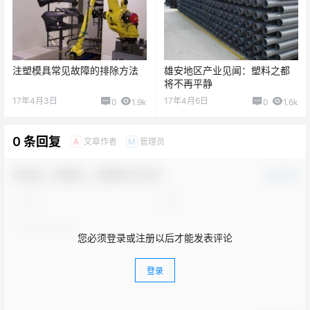
注塑模具常见故障的排除方法
雄安地区产业见闻：塑料之都
将不再平静
17年4月3日
17年4月6日
0
1.9k
0
1.6k
0 条回复
文章作者
管理员
A
M
欢迎您，新朋友，感谢参与互动！
确认修改
您必须登录或注册以后才能发表评论
登录