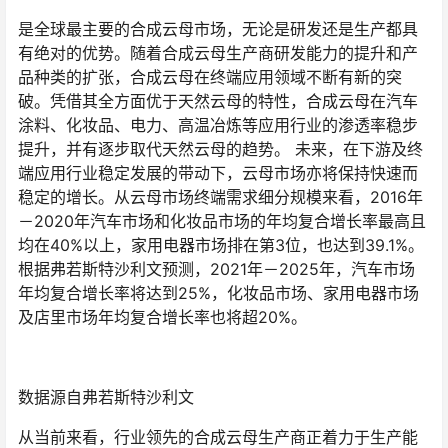
是全球最主要的合成云母市场，无论是研发还是生产都具
有绝对的优势。随着合成云母生产商研发能力的提升和产
品种类的扩张，合成云母在终端应用领域不断有新的突
破。凭借其全方面优于天然云母的特性，合成云母在汽车
涂料、化妆品、电力、高温冶炼等应用行业的渗透率稳步
提升，并有逐步取代天然云母的趋势。 未来，在下游及终
端应用行业稳定发展的带动下，云母市场亦将保持快速而
稳定的增长。从云母市场终端需求细分规模来看，2016年
－2020年汽车市场和化妆品市场的年均复合增长率最高且
均在40%以上，家用电器市场排在第3位，也达到39.1%。
根据弗若斯特沙利文预测，2021年－2025年，汽车市场
年均复合增长率将达到25%，化妆品市场、家用电器市场
及店里市场年均复合增长率也将超20%。
数据源自弗若斯特沙利文
从当前来看，行业领先的合成云母生产商正着力于生产能