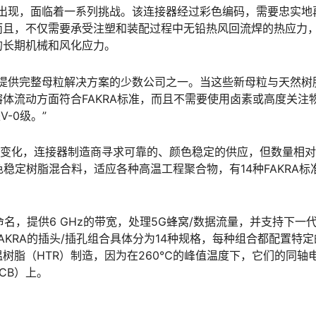
型中出现，面临着一系列挑战。该连接器经过彩色编码，需要忠实地
而且，不仅需要承受注塑和装配过程中无铅热风回流焊的热应力
的长期机械和风化应力。
莱恩是能提供完整母粒解决方案的少数公司之一。当这些新母粒与天然树
体流动方面符合FAKRA标准，而且不需要使用卤素或高度关注
V-0级。”
场正在变化，连接器制造商寻求可靠的、颜色稳定的供应，但数量相
色稳定树脂混合料，适应各种高温工程聚合物，有14种FAKRA标
命名，提供6 GHz的带宽，处理5G蜂窝/数据流量，并支持下一
KRA的插头/插孔组合具体分为14种规格，每种组合都配置特定
树脂（HTR）制造，因为在260℃的峰值温度下，它们的同轴
CB）上。