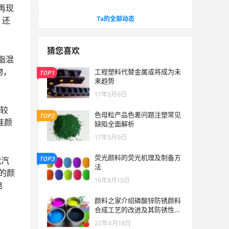
2022 第十二届 郑州塑料产业博览会
再现
Ta的全部动态
，还
猜您喜欢
脂混
物，
工程塑料代替金属或将成为未
TOP1
来趋势
17年5月6日
对较
色母粒产品色差问题注塑常见
TOP2
准颜
缺陷全面解析
17年5月9日
荧光颜料的荧光机理及制备方
TOP3
代汽
法
的颜
16年8月15日
电
颜料之家介绍磷酸锌防锈颜料
合成工艺的改进及其防锈性能
研究
22年4月18日