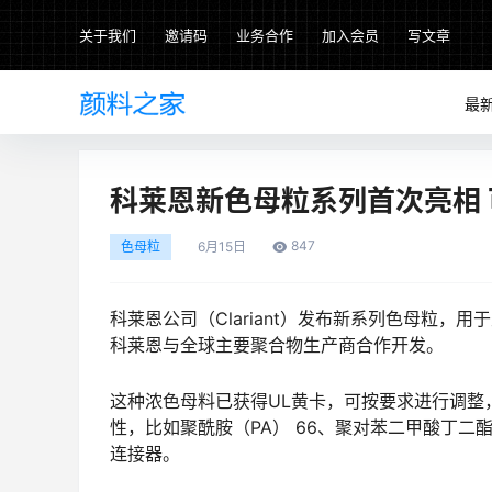
关于我们
邀请码
业务合作
加入会员
写文章
最
科莱恩新色母粒系列首次亮相 
847
色母粒
6月
15日
科莱恩公司（Clariant）发布新系列色母粒，
科莱恩与全球主要聚合物生产商合作开发。
这种浓色母料已获得UL黄卡，可按要求进行调整
性，比如聚酰胺（PA） 66、聚对苯二甲酸丁二酯
连接器。