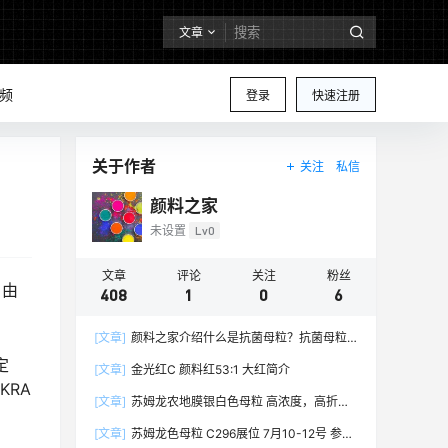
文章
频
登录
快速注册
关于作者
关注
私信
颜料之家
未设置
Lv0
文章
评论
关注
粉丝
，由
408
1
0
6
[文章]
颜料之家介绍什么是抗菌母粒？抗菌母粒
都有哪些行业应用和特点？抗菌母粒百科大全
定
[文章]
金光红C 颜料红53:1 大红简介
KRA
[文章]
苏姆龙农地膜银白色母粒 高浓度，高折射
率，高白度，高亮光度，高分散，高性价比的农地
[文章]
苏姆龙色母粒 C296展位 7月10-12号 参加
膜专用银白色母粒6033