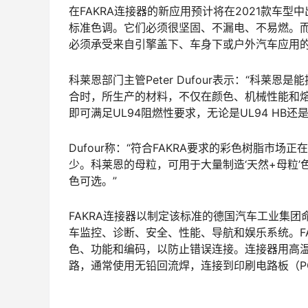
在FAKRA连接器的新应用预计将在2021款车
标准色调。它们必须很坚固、不漏电、不易燃。
必须承受来自引擎盖下、车身下或户外汽车应用
科莱恩部门主管Peter Dufour表示：“科
合时，所生产的材料，不仅在颜色、机械性能和熔
即可满足UL94阻燃性要求，无论是UL94 HB还是
Dufour称：“符合FAKRA要求的彩色树脂市
少。科莱恩的母粒，可用于大量制造‘天然+母粒’
色可选。”
FAKRA连接器以制定该标准的德国汽车工业集团
车监控、诊断、安全、性能、导航和娱乐系统。FA
色、功能和编码，以防止错误连接。连接器用高温
路，通常使用无铅回流焊，连接到印刷电路板（P