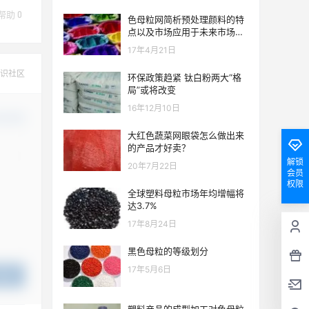
帮助
0
色母粒网简析预处理颜料的特
点以及市场应用于未来市场前
景
17年4月21日
识社区
环保政策趋紧 钛白粉两大“格
局”或将改变
16年12月10日
认修改
大红色蔬菜网眼袋怎么做出来
的产品才好卖？
解锁
20年7月22日
会员
权限
全球塑料母粒市场年均增幅将
达3.7%
17年8月24日
黑色母粒的等级划分
17年5月6日
提交