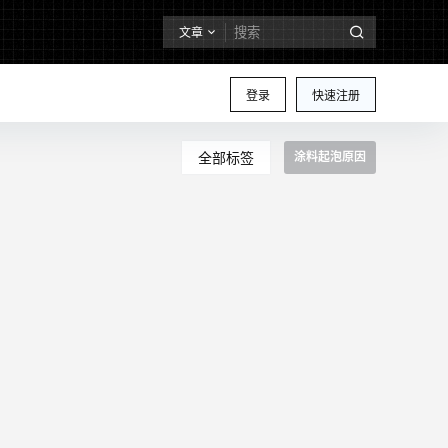
文章
登录
快速注册
全部标签
涂料起泡原因