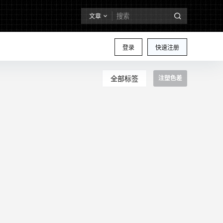
文章
登录
快速注册
全部标签
注塑色差