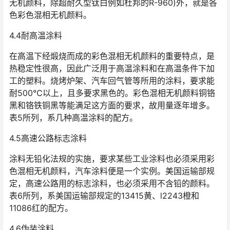
无机颜料，除超耐久型钛白例如杜邦的R-960)外，就是各
色彩色混相无机颜料。
4.4耐高温涂料
在高温下经煅烧而成的彩色混相无机颜料的重要特点，是
热稳定性很高，因此广泛用于高温涂料和在高温条件下加
工的塑料。烧烤炉架、汽车回气管等所用的涂料，要求能
耐500℃以上，且多要求黑色的。彩色混相无机颜料铜铬
黑和铬铁铜黑等能满足这方面的要求，故用量逐年增多。
表5所列，系几种高温涂料的配方。
4.5高速公路标志涂料
涂料无铅化法规的实施，要求某些工业涂料也必须采用彩
色混相无机颜料，汽车涂料便是一个实例。美国运输部规
定，高速公路用的标志涂料，也必须采用不含铅的颜料。
表6所列，系美国运输部规定的13415黄、l2243橙和
11086红的配方。
4.6伪装涂料