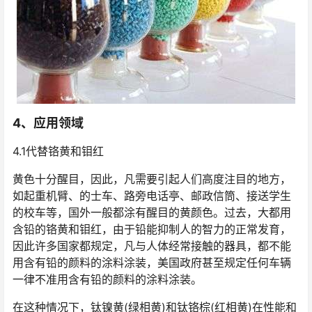
4、
应用领域
4.1代替铬黄和钼红
黄色十分醒目，因此，凡需要引起人们高度注目的地方，
如起重机臂、的士车、路旁电话亭、邮政信筒、接送学生
的校车等，国外一般都涂有醒目的黄颜色。过去，大都用
含铅的铬黄和钼红，由于铅能抑制人的智力的正常发育，
因此许多国家都规定，凡与人体经常接触的器具，都不能
用含有铅的颜料的涂料涂装，美国政府甚至规定任何车辆
一律不准用含有铅的颜料的涂料涂装。
在这种情况下，钛镍黄(绿相黄)和钛铬棕(红相黄)在性能和