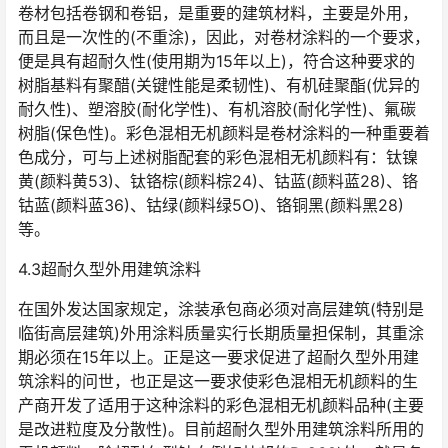
卷材包括卷钢和卷铝，是重要的建筑材料，主要是外用，
而且是一次性的(不重涂)，因此，对卷材涂料的一个要求，
便是具有超耐久性(使用期为15年以上)，符合这种要求的
树脂基料有聚醋(关键性能是柔韧性)、有机硅聚酯(优异的
耐久性)、塑溶胶(耐化学性)、有机溶胶(耐化学性)、氟碳
树脂(保色性)。彩色混相无机颜料是卷材涂料的一种重要着
色成分，可与上述树脂配套的彩色混相无机颜料有：钛镍
黄(颜料黄53)、钛铬棕(颜料棕24)、钴蓝(颜料蓝28)、铬
钴蓝(颜料蓝36)、钴绿(颜料绿5O)、铬铜黑(颜料黑28)
等。
4.3超耐久型外用建筑涂料
在国外发达国家规定，涂装承包商必须对高层建筑(特别是
临街高层建筑)外用涂料质量实行长期质量担保制，其重涂
期必须在15年以上。正是这一要求促进了超耐久型外用建
筑涂料的问世，也正是这一要求使彩色混相无机颜料的生
产商开发了适用于这种涂料的彩色混相无机颜料品种(主要
是改进粒度及分散性)。目前超耐久型外用建筑涂料所用的