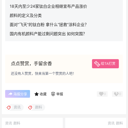
18天内至少24家钛白企业相继宣布产品涨价
颜料的定义及分类
面对“飞天”的钛白粉 拿什么“拯救”涂料企业？
国内有机颜料产能过剩问题突出 如何突围？
点点赞赏，手留余香
给TA打赏
还没有人赞赏，快来当第一个赞赏的人吧！
0
0
海报分享
收藏
举报
资讯
颜料
资讯
颜料
资讯
颜料