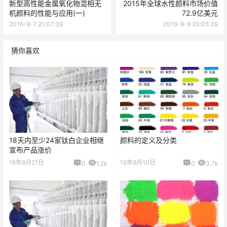
新型高性能金属氧化物混相无
2015年全球水性颜料市场价值
机颜料的性能与应用(一)
72.9亿美元
2016-9-7 21:07:39
2016-9-9 20:05:39
猜你喜欢
18天内至少24家钛白企业相继
颜料的定义及分类
宣布产品涨价
16年8月21日
16年9月10日
0
1.2k
0
3.7k