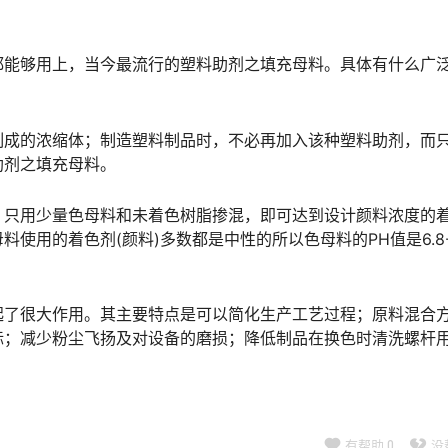
都能够用上，当今最流行的塑料助剂之填充母料。具体有什么广
制成的浓缩体；制造塑料制品时，不必再加入该种塑料助剂，而
助剂之填充母料。
，只用少量色母料和未着色树脂掺混，即可达到设计颜料浓度的
用的着色剂(颜料)多数都是中性的所以色母料的PH值是6.8-7
起了很大作用。其主要特点是可以简化生产工艺过程；原料混合
标；减少粉尘飞扬及对设备的磨损；降低制品在换色时清洗螺杆
有帮助
0
没