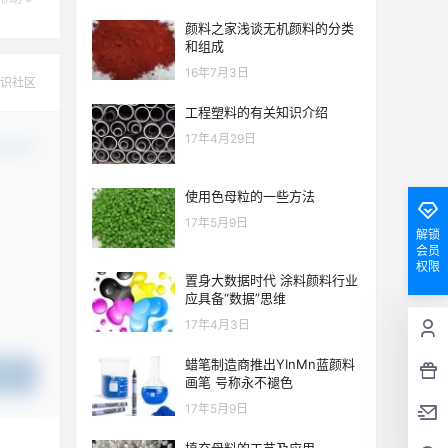
颜料之家浅谈无机颜料的分类
和组成
16年7月3日
识社区
工程塑料的有关知识介绍
17年4月29日
认修改
使用色母粒的一些方法
17年5月9日
解锁
会员
权限
置身大数据时代 涂料颜料行业
应具备“数据”思维
17年4月3日
蜡笔制造商推出YInMn蓝颜料
提交
画笔 号称永不褪色
17年5月9日