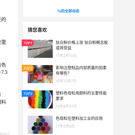
2022 第十二届 郑州塑料产业博览会
Ta的全部动态
泛的
猜您喜欢
只需
钛白粉价格上涨 钛白粉概念股
TOP1
或将受益
17年2月10日
着色
影响注塑制品内部质量的因素
TOP2
.3
有哪些？
16年12月7日
塑料色母粒用颜料的主要性能
TOP3
方
要求
用料
16年8月31日
色母粒在塑料加工业的应用
17年5月6日
帮助
0