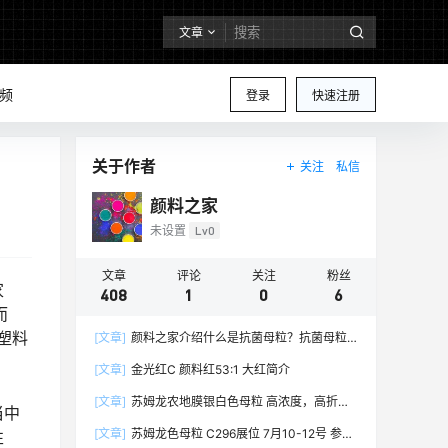
文章
频
登录
快速注册
关于作者
关注
私信
颜料之家
未设置
Lv0
文章
评论
关注
粉丝
家
408
1
0
6
而
塑料
[文章]
颜料之家介绍什么是抗菌母粒？抗菌母粒
都有哪些行业应用和特点？抗菌母粒百科大全
[文章]
金光红C 颜料红53:1 大红简介
[文章]
苏姆龙农地膜银白色母粒 高浓度，高折射
当中
率，高白度，高亮光度，高分散，高性价比的农地
[文章]
苏姆龙色母粒 C296展位 7月10-12号 参加
性
膜专用银白色母粒6033