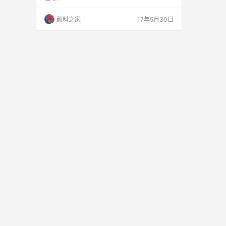
没有控制好，色母进入混炼腔后不能与树脂充分
混合。2、注塑机没有加一定的背压，螺杆的混
颜料之家
17年5月30日
炼效果不好。增加机筒存料量。3、色母的分散
性不好或树脂塑化不好。 第二、工艺方面可作如
下调试：1、将混炼腔靠落料口部分的温度稍加
提高；2、给注塑机施加一定背压。 如经以上调
试仍不见好,则…