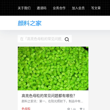
关于我们
邀请码
业务合作
加入会员
写文章
高亮色母粒的常见问题都有哪些？
颜料之家讯：第一、在阳光照射下，制品中有条
纹状的颜料带 这个问题需从塑料物理机械性能和
色母粒
1.6k
0
塑料成型工艺两个方面考虑:1、注塑设备的温度