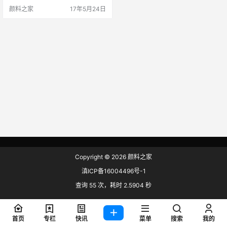
出的道康宁MB25-035色母粒。此
颜料之家
17年5月24日
款色母粒能够减少摩擦系数、优化
生产率、避免高昂的生产成本。 道
康宁 道康宁的Christophe Paulo表
示：“道康宁MB25—035色母粒能
够解决有机添加剂中的关键缺陷，
影响整个FFS包装加…
Copyright © 2026
颜料之家
滇ICP备16004496号-1
查询 55 次，耗时 2.5904 秒
首页
专栏
快讯
菜单
搜索
我的