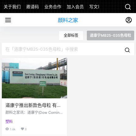
关于我们
邀请码
业务合作
加入会员
写文章
全部标签
道康宁MB25-035色母粒
道康宁推出新款色母粒 有助
于改善FFS包装
颜料之家讯：道康宁(Dow Corning)
是陶氏化学公司旗下全资子公司，
塑料
也是一家硅树脂技术和创新的全球
领先供应商。其表示会在即将到来
1.6k
0
的AMI多层包装膜发布会上展示新推