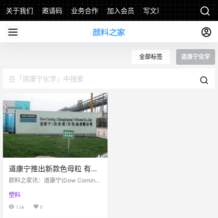
关于我们
邀请码
业务合作
加入会员
写文章
全部标签
道康宁化学
道康宁推出新款色母粒 有助
于改善FFS包装
颜料之家讯：道康宁(Dow Corning)
是陶氏化学公司旗下全资子公司，
塑料
也是一家硅树脂技术和创新的全球
领先供应商。其表示会在即将到来
1.6k
0
的AMI多层包装膜发布会上展示新推