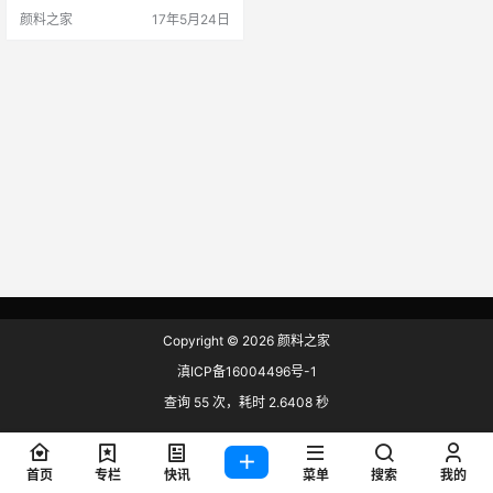
出的道康宁MB25-035色母粒。此
颜料之家
17年5月24日
款色母粒能够减少摩擦系数、优化
生产率、避免高昂的生产成本。 道
康宁 道康宁的Christophe Paulo表
示：“道康宁MB25—035色母粒能
够解决有机添加剂中的关键缺陷，
影响整个FFS包装加…
Copyright © 2026
颜料之家
滇ICP备16004496号-1
查询 55 次，耗时 2.6408 秒
首页
专栏
快讯
菜单
搜索
我的