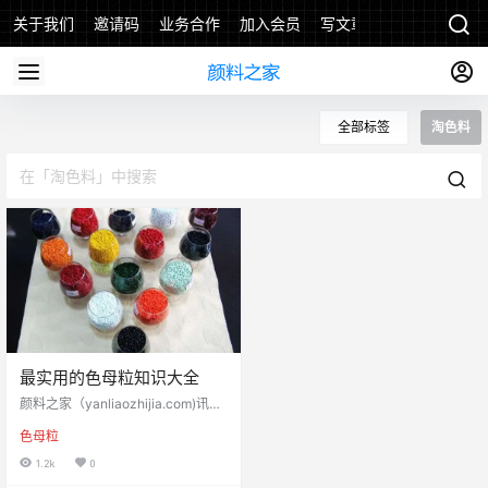
关于我们
邀请码
业务合作
加入会员
写文章
全部标签
淘色料
最实用的色母粒知识大全
颜料之家（yanliaozhijia.com)讯：
最实用的色母粒知识大全速度收藏
色母粒
色母的基本组成 颜料或染料： 颜料
又分为有机颜料与无机颜料： 常用
1.2k
0
的有机颜料有： 酞菁红、酞菁蓝、