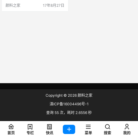
好的透明度和优良的同质性，能够
颜料之家
17年8月27日
满足流延膜挤出及注塑成型的高品
质要求。 PurellRP320M拥有低凝
胶含量，这有助于需要优异光学性
能的最终应用，确保了光学性能、
物理性能和机械性能的良好平衡，
如光泽、透明度、表面光洁度、平…
Copyright © 2026
颜料之家
滇ICP备16004496号-1
查询 55 次，耗时 2.6556 秒
首页
专栏
快讯
菜单
搜索
我的