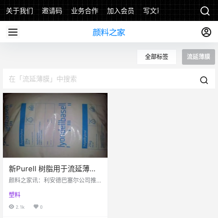
关于我们
邀请码
业务合作
加入会员
写文章
全部标签
流延薄膜
新Purell 树脂用于流延薄膜
和注塑成型健康护理产品
颜料之家讯：利安德巴塞尔公司推
出了新型聚丙烯(PP)无规共聚物Pur
塑料
ellRP320M。该产品能够被用于瓶
盖、实验耗材、医疗器械和药品的
2.1k
0
软、硬包装。PurellRP320M提供良