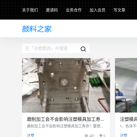
关于我们
邀请码
业务合作
加入会员
写文章
磨削加工会不会影响注塑模具加工寿
注塑模具
命？
磨削加工会不会影响注塑模具加工寿命？要想克
1、色泽
服磨削对注塑模具寿命的影响就要注塑模具加工
塑料或颜
注塑
487
0
注塑
时要充分重视磨削工序，使磨削微裂纹和残余应
匀随呈现