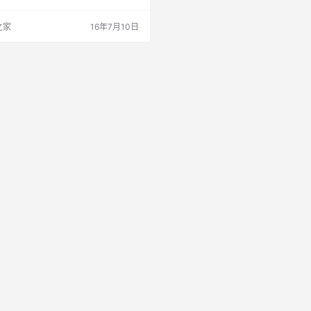
料分布不匀，如整个零件色泽不匀时则
稳定不良所致，熔接部位色泽不匀时则
之家
16年7月10日
有关。 2、尺寸不稳定 主要由于模具
，精度不良，注射机工作不稳定及成形
定等原因，使塑件尺寸变化不稳定。
 由于融料内充气过多或排气不良而导致
留气体…