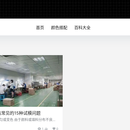
首页
颜色搭配
百科大全
常见的15种试模问题
不匀或变色 由于颜料或填料分布不良，
料变色在塑件表面的色泽不匀。色泽不
1.4k
0
的现象不同其原因也不同，进料口附近