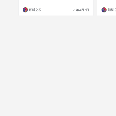
力降低到最低限度，以提高注塑模具的使用寿
主要是颜
命。
为塑料热
颜料之家
21年4月7日
颜料
与颜料性质
强度不良
条件不稳
3、气泡
塑件内残