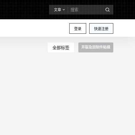
文章
登录
快速注册
全部标签
开裂及因制件粘模