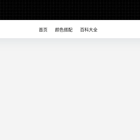
首页
颜色搭配
百科大全