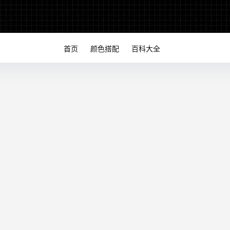
首页
颜色搭配
百科大全