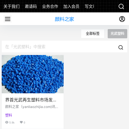
关于我们
邀请码
业务合作
加入会员
写文章
全部标签
光武塑料
界首光武再生塑料市场发展
史
颜料之家（yanliaozhijia.com)讯：
收破烂的那段记忆“谁有破烂绳头子
塑料
拿来换针线、洋火？谁有废旧胶
鞋、皮鞋、塑料鞋底拿来换红头
5.8k
0
绳、拨浪鼓、江米糕……”类似这样