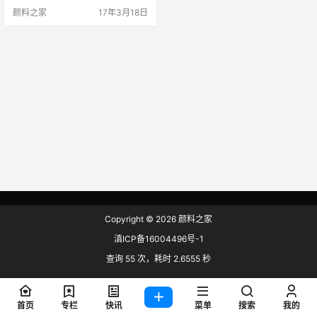
的吆喝声，对上一定年纪的界首市
颜料之家
17年3月18日
光武镇人来说，并不陌生。光武镇
再生塑料 收破烂的那段记忆 “谁
有破烂绳头子拿来换针线、洋火？
谁有废旧胶鞋、皮鞋、塑料鞋底拿
来换红头绳、拨浪鼓、江米糕……”
类似这样的吆喝声，对上一定年纪
的界首市光…
Copyright © 2026
颜料之家
滇ICP备16004496号-1
查询 55 次，耗时 2.6555 秒
首页
专栏
快讯
菜单
搜索
我的